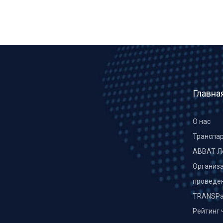
Главна
О нас
Транспа
ABBAT Л
Организа
проведе
TRANSPa
Рейтинг 