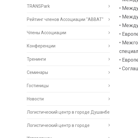
TRANSPark
• Между
• Между
Рейтинг членов Ассоциации "АВВАТ"
• Между
Члены Ассоциации
• Европ
• Межго
Конференции
специал
Тренинги
• Европ
• Согла
Семинары
Гостиницы
Новости
Логистический центр в городе Душанбе
Логистический центр в городе