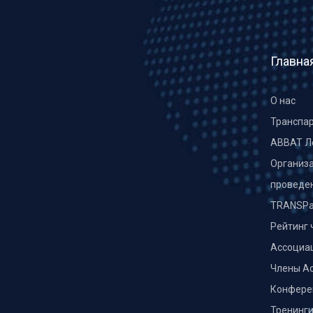
Главна
О нас
Транспа
ABBAT Л
Организа
проведе
TRANSPa
Рейтинг 
Ассоциа
Члены А
Конфере
Тренинг