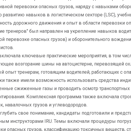
вной перевозки опасных грузов, наряду с навыками обор
о развитию навыков в логистическом секторе (LSC), учебны
ность дорожного движения и опыт в области перевозки оп
ие тренеров" был направлен на укрепление навыков вод
й перевозке опасных грузов) и оборонительного вождени
истов.
включала ключевые практические мероприятия, в том чис
ющее возгорание шины на автоцистерне, перевозящей ох
й опыт тренерам, готовящим водителей, работающих с оп
ки также имели возможность использовать средства инд
нные сжиженные газы и проводить осмотр транспортных 
тирования. Комплексная программа также включала стро
к, навалочных грузов и углеводородов.
глубить свое понимание, кандидаты подготовили и предс
ым инструкторами IRU. Темы включали процедуры погрузк
ки опасных грузов, классификацию токсичных веществ, ст