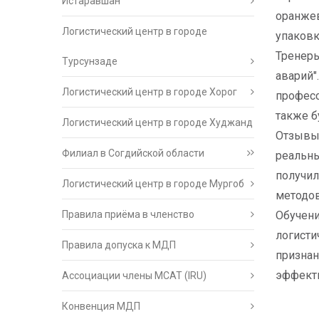
Истаравшан
оранжев
Логистический центр в городе
упаковк
Тренеры
Турсунзаде
аварий"
Логистический центр в городе Хорог
професс
также б
Логистический центр в городе Худжанд
Отзывы 
Филиал в Согдийской области
реальны
получил
Логистический центр в городе Мургоб
методов
Правила приёма в членство
Обучени
логисти
Правила допуска к МДП
признан
эффекти
Ассоциации члены МСАТ (IRU)
Конвенция МДП