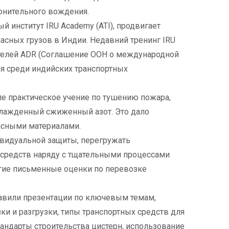
онительного вождения.
й институт IRU Academy (ATI), продвигает
асных грузов в Индии. Недавний тренинг IRU
ителей ADR (Соглашение ООН о международной
я среди индийских транспортных
ле практическое учение по тушению пожара,
лажденный сжиженный азот. Это дало
асными материалами.
ивидуальной защиты, перегружать
средств наряду с тщательными процессами
гие письменные оценки по перевозке
тавили презентации по ключевым темам,
и и разгрузки, типы транспортных средств для
андарты строительства цистерн, использование