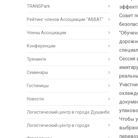
TRANSPark
эффекти
Совет п
Рейтинг членов Ассоциации "АВВАТ"
безопас
"Обучен
Члены Ассоциации
дорожно
Конференции
специал
Сессия 
Тренинги
имитиру
Семинары
реальны
Участни
Гостиницы
охлажде
Новости
докумен
упаково
Логистический центр в городе Душанбе
Чтобы у
Логистический центр в городе
выбранн
перевоз