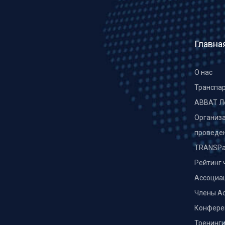
Главна
О нас
Транспа
ABBAT Л
Организа
проведе
TRANSPa
Рейтинг 
Ассоциа
Члены А
Конфере
Тренинг