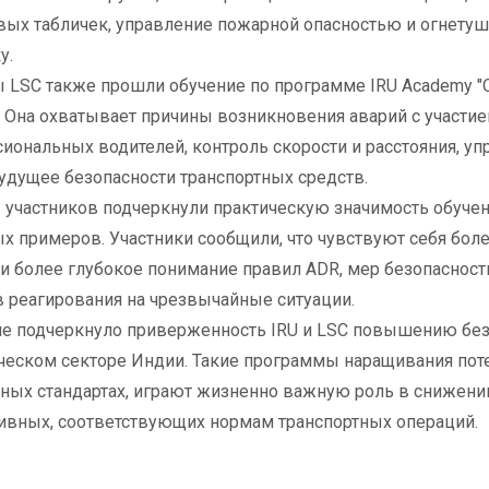
ых табличек, управление пожарной опасностью и огнетуш
у.
 LSC также прошли обучение по программе IRU Academy 
. Она охватывает причины возникновения аварий с участи
иональных водителей, контроль скорости и расстояния, уп
удущее безопасности транспортных средств.
участников подчеркнули практическую значимость обучен
х примеров. Участники сообщили, что чувствуют себя бол
и более глубокое понимание правил ADR, мер безопаснос
 реагирования на чрезвычайные ситуации.
е подчеркнуло приверженность IRU и LSC повышению без
ческом секторе Индии. Такие программы наращивания пот
ных стандартах, играют жизненно важную роль в снижени
вных, соответствующих нормам транспортных операций.