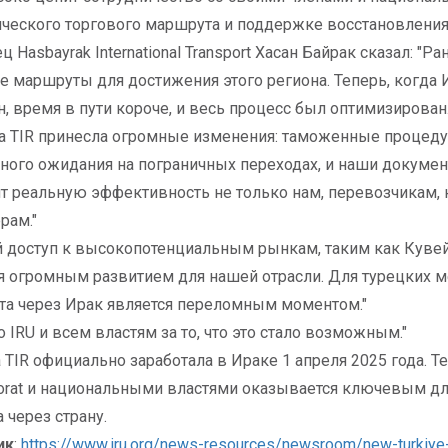
ического торгового маршрута и поддержке восстановления
ц Hasbayrak International Transport Хасан Байрак сказал: 
 маршруты для достижения этого региона. Теперь, когда 
, время в пути короче, и весь процесс был оптимизирован.
а TIR принесла огромные изменения: таможенные процеду
ного ожидания на пограничных переходах, и наши докуме
т реальную эффективность не только нам, перевозчикам, н
рам."
 доступ к высокопотенциальным рынкам, таким как Кувейт
я огромным развитием для нашей отрасли. Для турецких 
а через Ирак является переломным моментом."
о IRU и всем властям за то, что это стало возможным."
 TIR официально заработала в Ираке 1 апреля 2025 года. 
forat и национальными властями оказывается ключевым д
а через страну.
ик
:
https://www.iru.org/news-resources/newsroom/new-turkiye-k