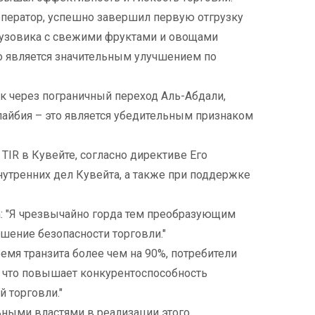
й оператор, успешно завершил первую отгрузку
грузовика с свежими фруктами и овощами
что является значительным улучшением по
к через пограничный переход Аль-Абдали,
айбия – это является убедительным признаком
IR в Кувейте, согласно директиве Его
утренних дел Кувейта, а также при поддержке
ла: "Я чрезвычайно горда тем преобразующим
шение безопасности торговли."
мя транзита более чем на 90%, потребители
 что повышает конкурентоспособность
й торговли."
ьными властями в реализации этого