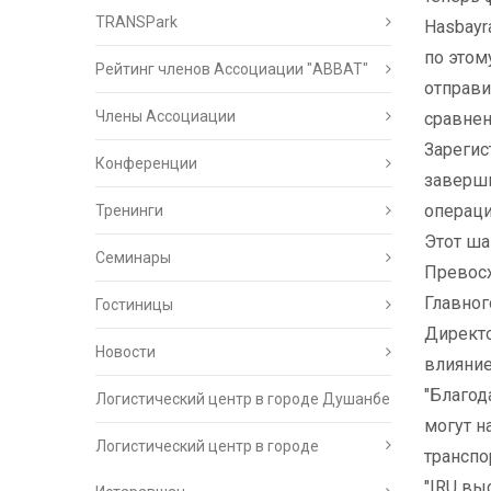
TRANSPark
Hasbayr
по этом
Рейтинг членов Ассоциации "АВВАТ"
отправи
Члены Ассоциации
сравне
Зарегис
Конференции
заверши
операци
Тренинги
Этот ша
Семинары
Превосх
Главног
Гостиницы
Директо
Новости
влияние
"Благод
Логистический центр в городе Душанбе
могут н
Логистический центр в городе
транспо
"IRU вы