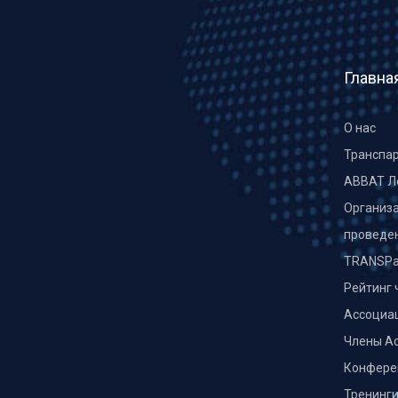
Главна
О нас
Транспа
ABBAT Л
Организа
проведе
TRANSPa
Рейтинг 
Ассоциа
Члены А
Конфере
Тренинг