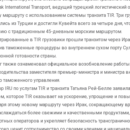
ak International Transport, ведущий турецкий логистически
у маршруту с использованием системы транзита TIR. Три 
лись из Турции и достигли Кувейта всего за четыре дня, 
нию с традиционным 45-дневным морским маршрутом.
трированные в TIR грузовики прошли транзитом через Ира
в таможенные процедуры во внутреннем сухом порту Сул
онной готовности страны.
г также ознаменовал официальное возобновление работы T
одительства заместителя премьер-министра и министра вн
о таможенного управления.
р IRU по услугам TIR и транзита Татьяна Рей-Белле заяви
м, которое TIR оказывает на ускорение, упрощение и повы
аря этому новому маршруту через Ирак, сокращающему вре
аслаждаться более свежими и качественными продуктами,
ртных операторов и укрепляет безопасность трансгранично
соко ценит сотрудничество со своими членами и национал