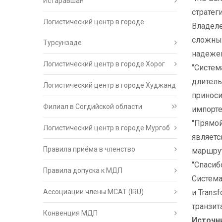
Истаравшан
стратег
Логистический центр в городе
Владеле
сложные
Турсунзаде
надежен
Логистический центр в городе Хорог
"Систем
длитель
Логистический центр в городе Худжанд
приноси
Филиал в Согдийской области
импорте
"Прямой
Логистический центр в городе Мургоб
являетс
Правила приёма в членство
маршрут
"Спасиб
Правила допуска к МДП
Система
Ассоциации члены МСАТ (IRU)
и Trans
транзит
Конвенция МДП
Источн