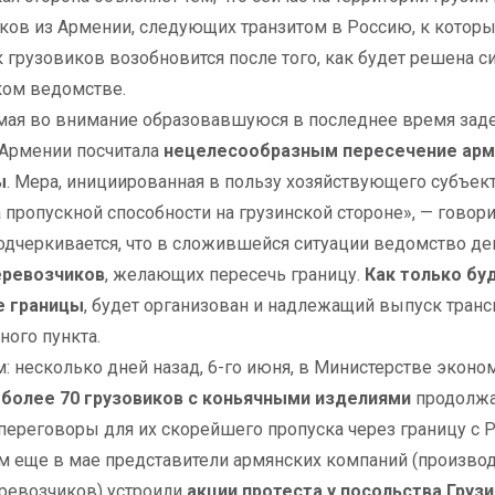
ков из Армении, следующих транзитом в Россию, к которы
 грузовиков возобновится после того, как будет решена с
ком ведомстве.
ая во внимание образовавшуюся в последнее время заде
Армении посчитала
нецелесообразным пересечение арм
ы
. Мера, инициированная в пользу хозяйствующего субъект
 пропускной способности на грузинской стороне», — гово
одчеркивается, что в сложившейся ситуации ведомство д
еревозчиков
, желающих пересечь границу.
Как только бу
е границы
, будет организован и надлежащий выпуск транс
ного пункта.
: несколько дней назад, 6-го июня, в Министерстве эконо
т
более 70 грузовиков с коньячными изделиями
продолжал
переговоры для их скорейшего пропуска через границу с 
м еще в мае представители армянских компаний (производ
ревозчиков) устроили
акции протеста у посольства Груз