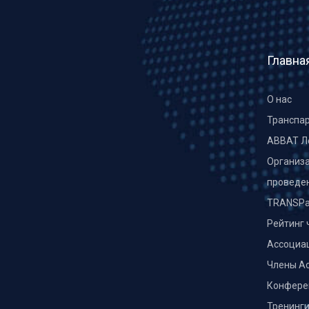
Главна
О нас
Транспа
ABBAT Л
Организа
проведе
TRANSPa
Рейтинг 
Ассоциа
Члены А
Конфере
Тренинг