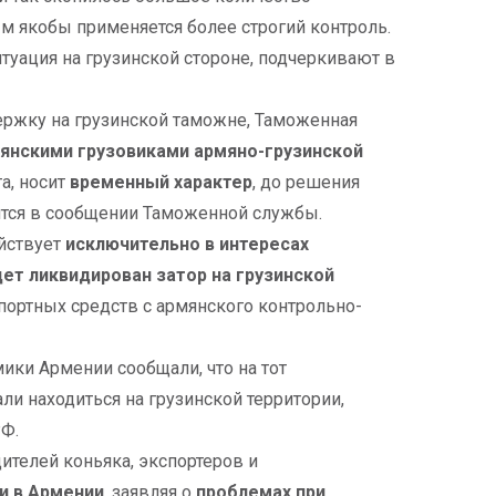
м якобы применяется более строгий контроль.
итуация на грузинской стороне, подчеркивают в
ржку на грузинской таможне, Таможенная
янскими грузовиками армяно-грузинской
а, носит
временный характер
, до решения
рится в сообщении Таможенной службы.
ействует
исключительно в интересах
дет ликвидирован затор на грузинской
портных средств с армянского контрольно-
мики Армении сообщали, что на тот
и находиться на грузинской территории,
РФ.
ителей коньяка, экспортеров и
ии в Армении
, заявляя о
проблемах при