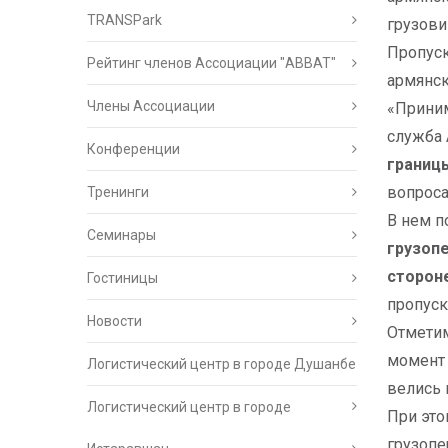
TRANSPark
грузови
Пропуск
Рейтинг членов Ассоциации "АВВАТ"
армянс
Члены Ассоциации
«Приним
служба 
Конференции
границ
вопроса
Тренинги
В нем п
Семинары
грузоп
сторон
Гостиницы
пропуск
Новости
Отметим
момен
Логистический центр в городе Душанбе
велись 
Логистический центр в городе
При это
грузопе