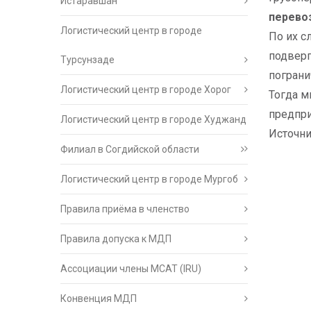
Истаравшан
перево
Логистический центр в городе
По их с
подвер
Турсунзаде
пограни
Логистический центр в городе Хорог
Тогда м
предпри
Логистический центр в городе Худжанд
Источник
Филиал в Согдийской области
Логистический центр в городе Мургоб
Правила приёма в членство
Правила допуска к МДП
Ассоциации члены МСАТ (IRU)
Конвенция МДП