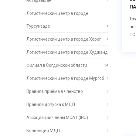
Истаравшан
П
Логистический центр в городе
Гр
Турсунзаде
ве
ТС
Логистический центр в городе Хорог
Логистический центр в городе Худжанд
Филиал в Согдийской области
Логистический центр в городе Мургоб
Правила приёма в членство
Правила допуска к МДП
Ассоциации члены МСАТ (IRU)
Конвенция МДП