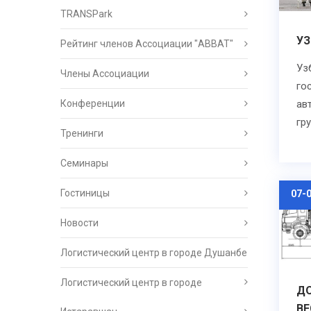
TRANSPark
УЗ
Рейтинг членов Ассоциации "АВВАТ"
Уз
Члены Ассоциации
го
Конференции
ав
гр
Тренинги
Семинары
Гостиницы
07-
Новости
Логистический центр в городе Душанбе
Логистический центр в городе
Д
В