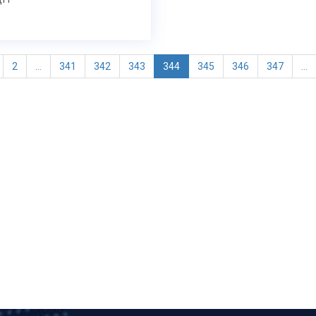
2
...
341
342
343
344
345
346
347
...