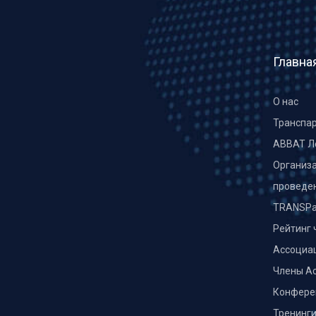
Главна
О нас
Транспа
ABBAT Л
Организа
проведе
TRANSPa
Рейтинг 
Ассоциа
Члены А
Конфере
Тренинг