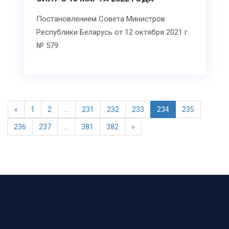
Постановлением Совета Министров
Республики Беларусь от 12 октября 2021 г.
№ 579
«
1
2
...
231
232
233
234
235
236
237
...
381
382
»