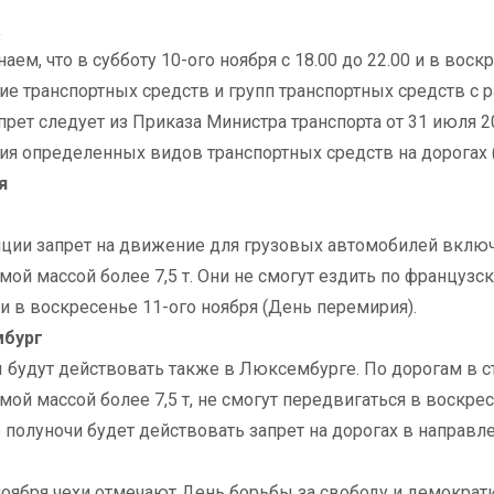
а
аем, что в субботу 10-ого ноября с 18.00 до 22.00 и в воск
е транспортных средств и групп транспортных средств с
апрет следует из Приказа Министра транспорта от 31 июля 2
я определенных видов транспортных средств на дорогах (
я
ции запрет на движение для грузовых автомобилей включ
мой массой более 7,5 т. Они не смогут ездить по французск
и в воскресенье 11-ого ноября (День перемирия).
бург
 будут действовать также в Люксембурге. По дорогам в 
мой массой более 7,5 т, не смогут передвигаться в воскресе
о полуночи будет действовать запрет на дорогах в направл
ноября чехи отмечают День борьбы за свободу и демократи