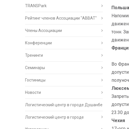
TRANSPark
Польш
Напомин
Рейтинг членов Ассоциации "АВВАТ"
движени
Члены Ассоциации
тонн. З
движени
Конференции
Франци
Тренинги
Во Фран
Семинары
допусти
полуноч
Гостиницы
Люксем
Новости
Запреты
допусти
Логистический центр в городе Душанбе
23.30 д
Логистический центр в городе
Чехия
17-ого 