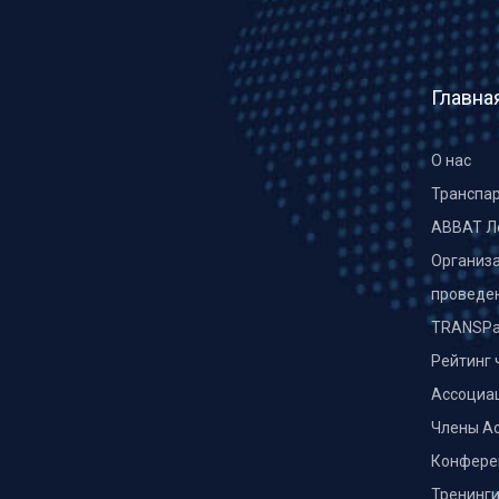
Главна
О нас
Транспа
ABBAT Л
Организа
проведе
TRANSPa
Рейтинг 
Ассоциа
Члены А
Конфере
Тренинг