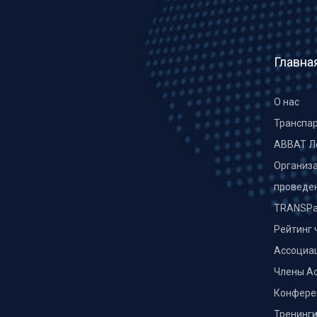
Главна
О нас
Транспа
ABBAT Л
Организа
проведе
TRANSPa
Рейтинг 
Ассоциа
Члены А
Конфере
Тренинг