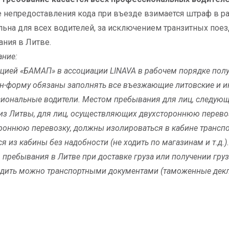
е непредоставления кода при въезде взимается штраф в ра
льна для всех водителей, за исключением транзитных поезд
ния в Литве.
ние:
цией «БАМАП» в ассоциации LINAVA в рабочем порядке пол
н-форму обязаны заполнять все въезжающие литовские и ин
иональные водители. Местом пребывания для лиц, следующ
из Литвы, для лиц, осуществляющих двухстороннюю перево
роннюю перевозку, должны изолироваться в кабине транспорт
я из кабины без надобности (не ходить по магазинам и т.д.).
 пребывания в Литве при доставке груза или получении груз
дить можно транспортными документами (таможенные дек