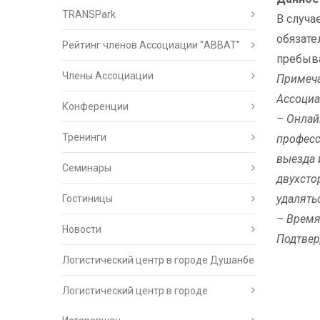
TRANSPark
В случа
обязате
Рейтинг членов Ассоциации "АВВАТ"
пребыва
Члены Ассоциации
Примеча
Ассоциа
Конференции
– Онлай
Тренинги
професс
выезда 
Семинары
двухсто
удалятьс
Гостиницы
– Время
Новости
Подтвер
Логистический центр в городе Душанбе
Логистический центр в городе